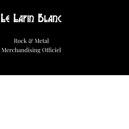
Le Lapin Blanc
Hot News!
Rock & Metal
Merchandisi
n
g Officiel