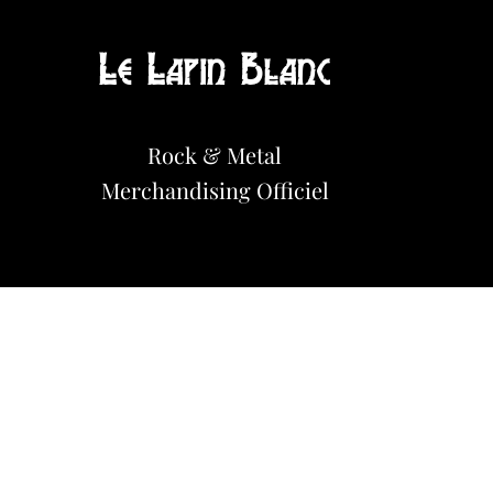
Le Lapin Blanc
Hot News!
Rock & Metal
Merchandisi
n
g Officiel