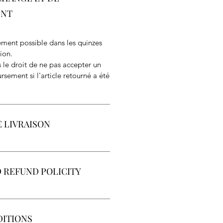
ENT
ment possible dans les quinzes
ion.
 le droit de ne pas accepter un
sement si l'article retourné a été
 LIVRAISON
uit, en concert, possible pour la
 REFUND POLICITY
cadeau possible sur demande
are possible within 15 days of
DITIONS
 not to accept a return or refund