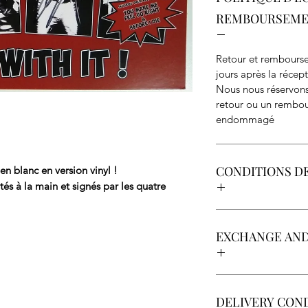
REMBOURSEM
Retour et rembourse
jours après la récept
Nous nous réservons
retour ou un rembour
endommagé
CONDITIONS DE
n blanc en version vinyl !
s à la main et signés par les quatre 
Retrait grat
suisse
EXCHANGE AND
Emballage 
Returns and refunds 
receipt.
DELIVERY CON
We reserve the right