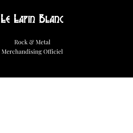
Le Lapin Blanc
Hot News!
Rock & Metal
Merchandisi
n
g Officiel