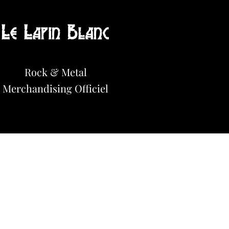
Le Lapin Blanc
Hot News!
Rock & Metal
Merchandisi
n
g Officiel